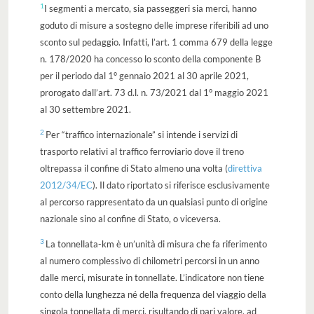
1
I segmenti a mercato, sia passeggeri sia merci, hanno
goduto di misure a sostegno delle imprese riferibili ad uno
sconto sul pedaggio. Infatti, l’art. 1 comma 679 della legge
n. 178/2020 ha concesso lo sconto della componente B
per il periodo dal 1° gennaio 2021 al 30 aprile 2021,
prorogato dall’art. 73 d.l. n. 73/2021 dal 1° maggio 2021
al 30 settembre 2021.
2
Per “traffico internazionale” si intende i servizi di
trasporto relativi al traffico ferroviario dove il treno
oltrepassa il confine di Stato almeno una volta (
direttiva
2012/34/EC
). Il dato riportato si riferisce esclusivamente
al percorso rappresentato da un qualsiasi punto di origine
nazionale sino al confine di Stato, o viceversa.
3
La tonnellata-km è un’unità di misura che fa riferimento
al numero complessivo di chilometri percorsi in un anno
dalle merci, misurate in tonnellate. L’indicatore non tiene
conto della lunghezza né della frequenza del viaggio della
singola tonnellata di merci, risultando di pari valore, ad